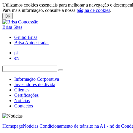
Utilizamos cookies essenciais para melhorar a navegação e desempenh
Para mais informação, consulte a nossa
página de cookies
.
OK
Brisa Sites
Grupo Brisa
Brisa Autoestradas
pt
en
Informação Corporativa
Investidores de dívida
Clientes
Certificações
Notícias
Contactos
Homepage
Notícias
Condicionamento de trânsito na A1 - nó de Cond