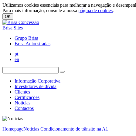
Utilizamos cookies essenciais para melhorar a navegação e desempenh
Para mais informação, consulte a nossa
página de cookies
.
OK
Brisa Sites
Grupo Brisa
Brisa Autoestradas
pt
en
Informação Corporativa
Investidores de dívida
Clientes
Certificações
Notícias
Contactos
Homepage
Notícias
Condicionamento de trânsito na A1