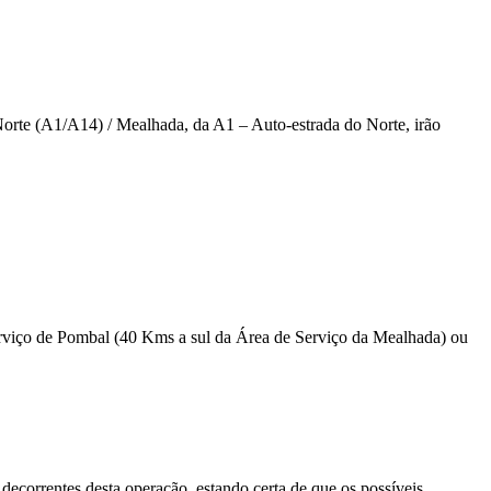
rte (A1/A14) / Mealhada, da A1 – Auto-estrada do Norte, irão
 serviço de Pombal (40 Kms a sul da Área de Serviço da Mealhada) ou
decorrentes desta operação, estando certa de que os possíveis