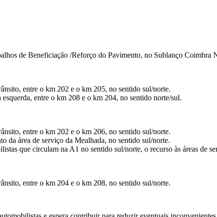
alhos de Beneficiação /Reforço do Pavimento, no Sublanço Coimbra No
ânsito, entre o km 202 e o km 205, no sentido sul/norte.
a esquerda, entre o km 208 e o km 204, no sentido norte/sul.
ânsito, entre o km 202 e o km 206, no sentido sul/norte.
to da área de serviço da Mealhada, no sentido sul/norte.
listas que circulam na A1 no sentido sul/norte, o recurso às áreas de
ânsito, entre o km 204 e o km 208, no sentido sul/norte.
omobilistas e espera contribuir para reduzir eventuais inconvenientes 