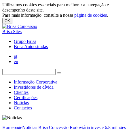
Utilizamos cookies essenciais para melhorar a navegação e
desempenho deste site.
Para mais informação, consulte a nossa
página de cookies
.
OK
Brisa Sites
Grupo Brisa
Brisa Autoestradas
pt
en
Informação Corporativa
Investidores de dívida
Clientes
Certificações
Notícias
Contactos
Homepage
Notícias
Brisa Concessão Rodoviária investe 6,8 milhões