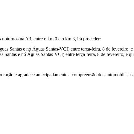
 noturnos na A3, entre o km 0 e o km 3, irá proceder:
s Santas e nó Águas Santas-VCI) entre terça-feira, 8 de fevereiro, e q
 Santas e nó Águas Santas-VCI) entre terça-feira, 8 de fevereiro, e quar
peração e agradece antecipadamente a compreensão dos automobilistas. 