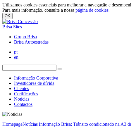
Utilizamos cookies essenciais para melhorar a navegação e desempenh
Para mais informação, consulte a nossa
página de cookies
.
OK
Brisa Sites
Grupo Brisa
Brisa Autoestradas
pt
en
Informação Corporativa
Investidores de dívida
Clientes
Certificações
Notícias
Contactos
Homepage
Notícias
Informação Brisa: Trânsito condicionado na A3 d