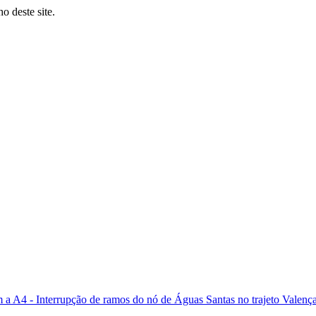
o deste site.
a A4 - Interrupção de ramos do nó de Águas Santas no trajeto Valença