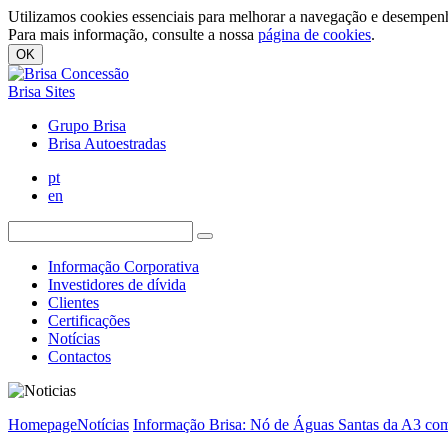
Utilizamos cookies essenciais para melhorar a navegação e desempenh
Para mais informação, consulte a nossa
página de cookies
.
OK
Brisa Sites
Grupo Brisa
Brisa Autoestradas
pt
en
Informação Corporativa
Investidores de dívida
Clientes
Certificações
Notícias
Contactos
Homepage
Notícias
Informação Brisa: Nó de Águas Santas da A3 com 