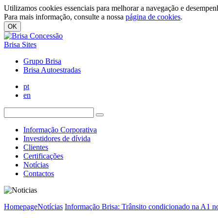
Utilizamos cookies essenciais para melhorar a navegação e desempenh
Para mais informação, consulte a nossa
página de cookies
.
OK
Brisa Sites
Grupo Brisa
Brisa Autoestradas
pt
en
Informação Corporativa
Investidores de dívida
Clientes
Certificações
Notícias
Contactos
Homepage
Notícias
Informação Brisa: Trânsito condicionado na A1 no