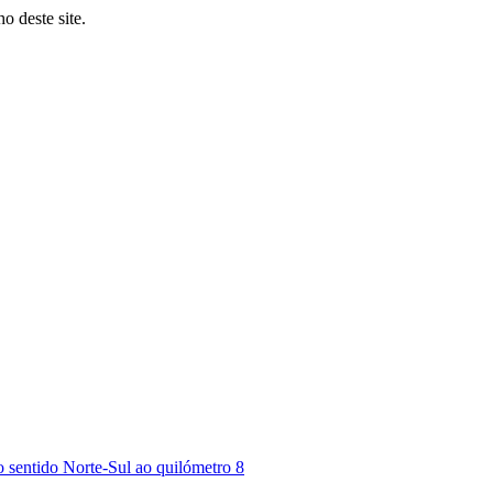
o deste site.
 sentido Norte-Sul ao quilómetro 8