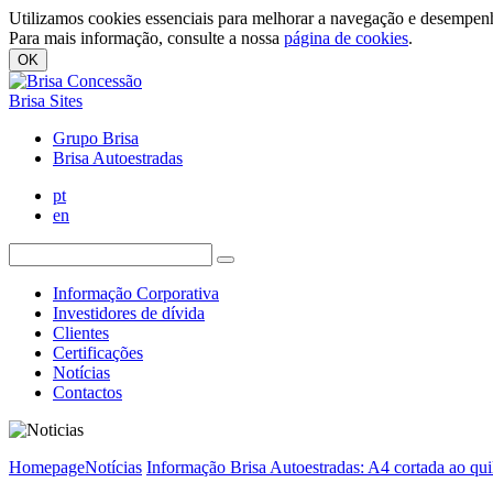
Utilizamos cookies essenciais para melhorar a navegação e desempenh
Para mais informação, consulte a nossa
página de cookies
.
OK
Brisa Sites
Grupo Brisa
Brisa Autoestradas
pt
en
Informação Corporativa
Investidores de dívida
Clientes
Certificações
Notícias
Contactos
Homepage
Notícias
Informação Brisa Autoestradas: A4 cortada ao qui