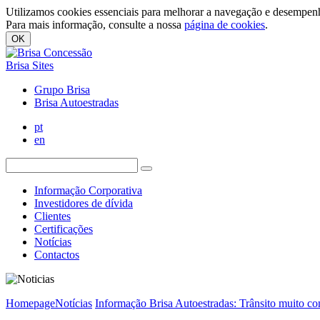
Utilizamos cookies essenciais para melhorar a navegação e desempenh
Para mais informação, consulte a nossa
página de cookies
.
OK
Brisa Sites
Grupo Brisa
Brisa Autoestradas
pt
en
Informação Corporativa
Investidores de dívida
Clientes
Certificações
Notícias
Contactos
Homepage
Notícias
Informação Brisa Autoestradas: Trânsito muito co