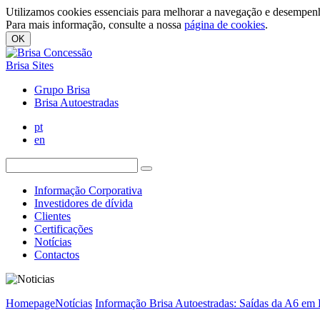
Utilizamos cookies essenciais para melhorar a navegação e desempenh
Para mais informação, consulte a nossa
página de cookies
.
OK
Brisa Sites
Grupo Brisa
Brisa Autoestradas
pt
en
Informação Corporativa
Investidores de dívida
Clientes
Certificações
Notícias
Contactos
Homepage
Notícias
Informação Brisa Autoestradas: Saídas da A6 em E