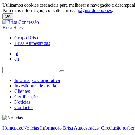
Utilizamos cookies essenciais para melhorar a navegação e desempenh
Para mais informação, consulte a nossa
página de cookies
.
OK
Brisa Sites
Grupo Brisa
Brisa Autoestradas
pt
en
Informação Corporativa
Investidores de dívida
Clientes
Certificações
Notícias
Contactos
Homepage
Notícias
Informação Brisa Autoestradas: Circulação reaber