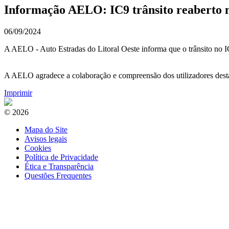
Informação AELO: IC9 trânsito reaberto n
06/09/2024
A AELO - Auto Estradas do Litoral Oeste informa que o trânsito no IC
A AELO agradece a colaboração e compreensão dos utilizadores desta
Imprimir
© 2026
Mapa do Site
Avisos legais
Cookies
Política de Privacidade
Ética e Transparência
Questões Frequentes