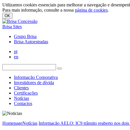
Utilizamos cookies essenciais para melhorar a navegação e desempenh
Para mais informação, consulte a nossa
página de cookies
.
OK
Brisa Sites
Grupo Brisa
Brisa Autoestradas
pt
en
Informação Corporativa
Investidores de dívida
Clientes
Certificações
Notícias
Contactos
Homepage
Notícias
Informação AELO: IC9 trânsito reaberto nos dois 