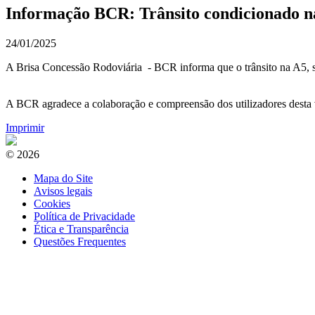
Informação BCR: Trânsito condicionado na 
24/01/2025
A Brisa Concessão Rodoviária - BCR informa que o trânsito na A5, se
A BCR agradece a colaboração e compreensão dos utilizadores desta 
Imprimir
© 2026
Mapa do Site
Avisos legais
Cookies
Política de Privacidade
Ética e Transparência
Questões Frequentes