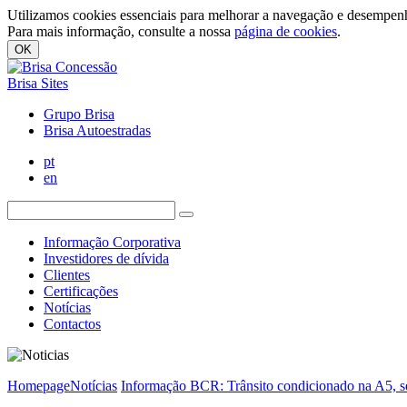
Utilizamos cookies essenciais para melhorar a navegação e desempenh
Para mais informação, consulte a nossa
página de cookies
.
OK
Brisa Sites
Grupo Brisa
Brisa Autoestradas
pt
en
Informação Corporativa
Investidores de dívida
Clientes
Certificações
Notícias
Contactos
Homepage
Notícias
Informação BCR: Trânsito condicionado na A5, se