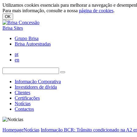
Utilizamos cookies essenciais para melhorar a navegação e desempenh
Para mais informação, consulte a nossa
página de cookies
.
OK
Brisa Sites
Grupo Brisa
Brisa Autoestradas
pt
en
Informação Corporativa
Investidores de dívida
Clientes
Certificações
Notícias
Contactos
Homepage
Notícias
Informação BCR: Trânsito condicionado na A2 e