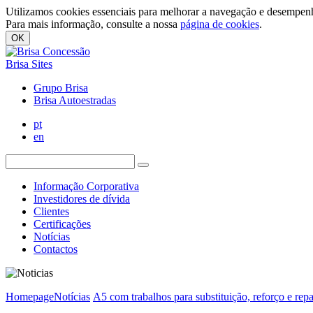
Utilizamos cookies essenciais para melhorar a navegação e desempenh
Para mais informação, consulte a nossa
página de cookies
.
OK
Brisa Sites
Grupo Brisa
Brisa Autoestradas
pt
en
Informação Corporativa
Investidores de dívida
Clientes
Certificações
Notícias
Contactos
Homepage
Notícias
A5 com trabalhos para substituição, reforço e rep