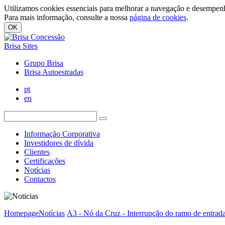
Utilizamos cookies essenciais para melhorar a navegação e desempenh
Para mais informação, consulte a nossa
página de cookies
.
OK
Brisa Sites
Grupo Brisa
Brisa Autoestradas
pt
en
Informação Corporativa
Investidores de dívida
Clientes
Certificações
Notícias
Contactos
Homepage
Notícias
A3 - Nó da Cruz - Interrupção do ramo de entrada 