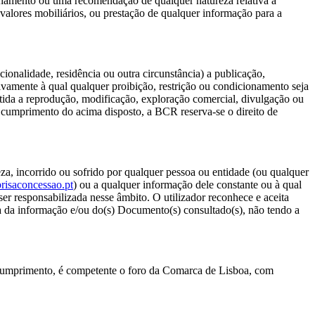
elhamento ou uma recomendação de qualquer natureza relativa a
a valores mobiliários, ou prestação de qualquer informação para a
onalidade, residência ou outra circunstância) a publicação,
ivamente à qual qualquer proibição, restrição ou condicionamento seja
itida a reprodução, modificação, exploração comercial, divulgação ou
 cumprimento do acima disposto, a BCR reserva-se o direito de
za, incorrido ou sofrido por qualquer pessoa ou entidade (ou qualquer
isaconcessao.pt
) ou a qualquer informação dele constante ou à qual
r responsabilizada nesse âmbito. O utilizador reconhece e aceita
a da informação e/ou do(s) Documento(s) consultado(s), não tendo a
 incumprimento, é competente o foro da Comarca de Lisboa, com