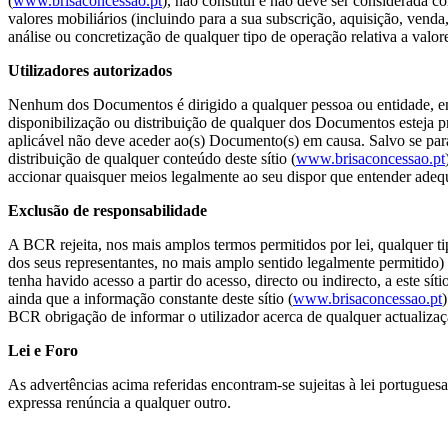
(
www.brisaconcessao.pt
), não constitui e não deve ser considerada
valores mobiliários (incluindo para a sua subscrição, aquisição, venda
análise ou concretização de qualquer tipo de operação relativa a valor
Utilizadores autorizados
Nenhum dos Documentos é dirigido a qualquer pessoa ou entidade, em q
disponibilização ou distribuição de qualquer dos Documentos esteja p
aplicável não deve aceder ao(s) Documento(s) em causa. Salvo se para
distribuição de qualquer conteúdo deste sítio (
www.brisaconcessao.pt
accionar quaisquer meios legalmente ao seu dispor que entender adequa
Exclusão de responsabilidade
A BCR rejeita, nos mais amplos termos permitidos por lei, qualquer t
dos seus representantes, no mais amplo sentido legalmente permitido) qu
tenha havido acesso a partir do acesso, directo ou indirecto, a este sítio
ainda que a informação constante deste sítio (
www.brisaconcessao.pt
BCR obrigação de informar o utilizador acerca de qualquer actualizaçã
Lei e Foro
As advertências acima referidas encontram-se sujeitas à lei portugue
expressa renúncia a qualquer outro.