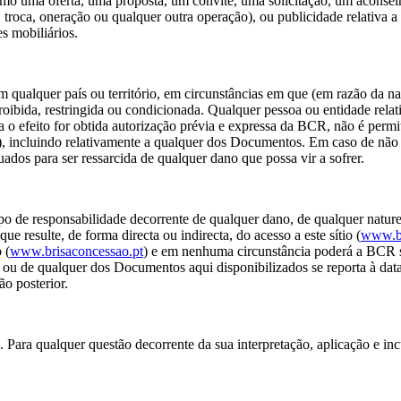
 como uma oferta, uma proposta, um convite, uma solicitação, um acons
, troca, oneração ou qualquer outra operação), ou publicidade relativa 
es mobiliários.
ualquer país ou território, em circunstâncias em que (em razão da naci
roibida, restringida ou condicionada. Qualquer pessoa ou entidade relat
 o efeito for obtida autorização prévia e expressa da BCR, não é perm
), incluindo relativamente a qualquer dos Documentos. Em caso de não
dos para ser ressarcida de qualquer dano que possa vir a sofrer.
ipo de responsabilidade decorrente de qualquer dano, de qualquer nature
e resulte, de forma directa ou indirecta, do acesso a este sítio (
www.br
 (
www.brisaconcessao.pt
) e em nenhuma circunstância poderá a BCR se
) ou de qualquer dos Documentos aqui disponibilizados se reporta à dat
o posterior.
sa. Para qualquer questão decorrente da sua interpretação, aplicação e