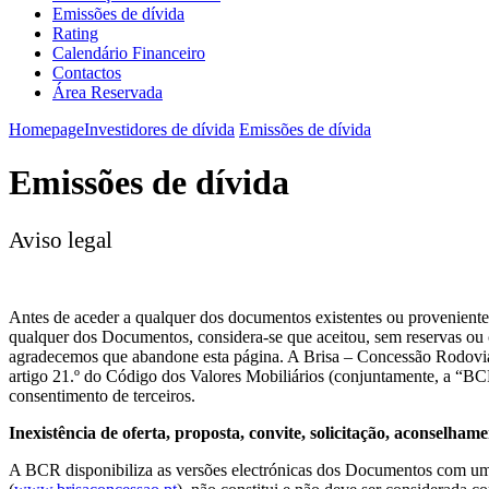
Emissões de dívida
Rating
Calendário Financeiro
Contactos
Área Reservada
Homepage
Investidores de dívida
Emissões de dívida
Emissões de dívida
Aviso legal
Antes de aceder a qualquer dos documentos existentes ou provenientes
qualquer dos Documentos, considera-se que aceitou, sem reservas ou c
agradecemos que abandone esta página. A Brisa – Concessão Rodoviár
artigo 21.º do Código dos Valores Mobiliários (conjuntamente, a “BC
consentimento de terceiros.
Inexistência de oferta, proposta, convite, solicitação, aconsel
A BCR disponibiliza as versões electrónicas dos Documentos com uma 