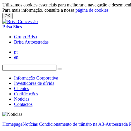
Utilizamos cookies essenciais para melhorar a navegação e desempenh
Para mais informação, consulte a nossa
página de cookies
.
OK
Brisa Sites
Grupo Brisa
Brisa Autoestradas
pt
en
Informação Corporativa
Investidores de dívida
Clientes
Certificações
Notícias
Contactos
Homepage
Notícias
Condicionamento de trânsito na A3-Autoestrada P