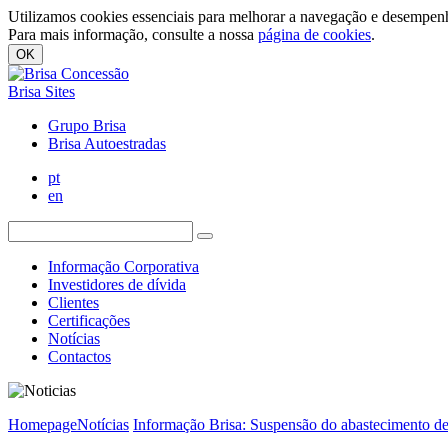
Utilizamos cookies essenciais para melhorar a navegação e desempenh
Para mais informação, consulte a nossa
página de cookies
.
OK
Brisa Sites
Grupo Brisa
Brisa Autoestradas
pt
en
Informação Corporativa
Investidores de dívida
Clientes
Certificações
Notícias
Contactos
Homepage
Notícias
Informação Brisa: Suspensão do abastecimento de