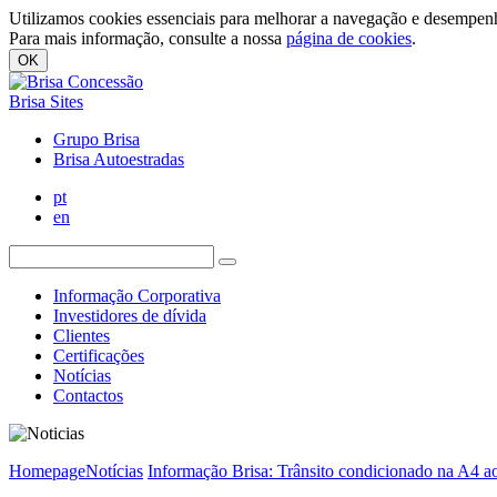
Utilizamos cookies essenciais para melhorar a navegação e desempenh
Para mais informação, consulte a nossa
página de cookies
.
OK
Brisa Sites
Grupo Brisa
Brisa Autoestradas
pt
en
Informação Corporativa
Investidores de dívida
Clientes
Certificações
Notícias
Contactos
Homepage
Notícias
Informação Brisa: Trânsito condicionado na A4 a