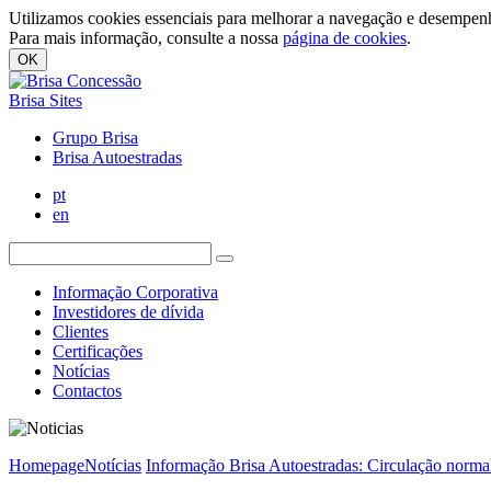
Utilizamos cookies essenciais para melhorar a navegação e desempenh
Para mais informação, consulte a nossa
página de cookies
.
OK
Brisa Sites
Grupo Brisa
Brisa Autoestradas
pt
en
Informação Corporativa
Investidores de dívida
Clientes
Certificações
Notícias
Contactos
Homepage
Notícias
Informação Brisa Autoestradas: Circulação norma