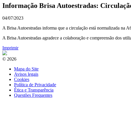
Informação Brisa Autoestradas: Circulaçã
04/07/2023
A Brisa Autoestradas informa que a circulação está normalizada na A6
A Brisa Autoestradas agradece a colaboração e compreensão dos utiliz
Imprimir
© 2026
Mapa do Site
Avisos legais
Cookies
Política de Privacidade
Ética e Transparência
Questões Frequentes